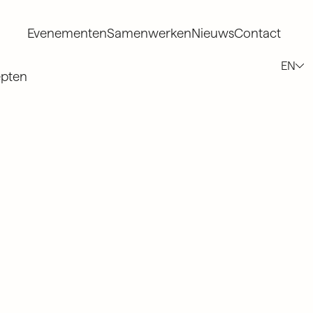
Evenementen
Samenwerken
Nieuws
Contact
Evenementen
Samenwerken
Nieuws
Contact
EN
pten