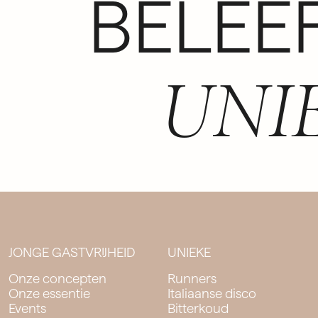
BELEE
UNI
JONGE GASTVRIJHEID
UNIEKE
Onze concepten
Runners
Onze essentie
Italiaanse disco
Events
Bitterkoud