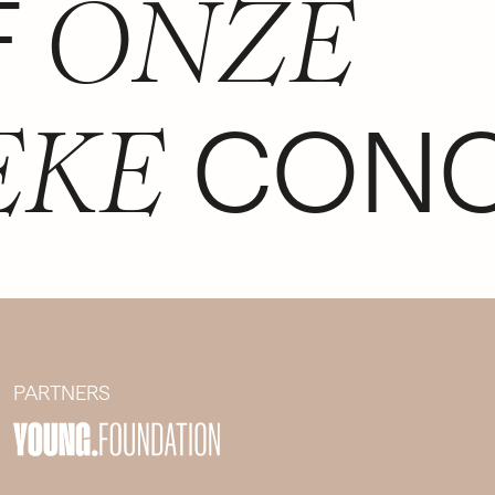
F
ONZE
CONC
EKE
PARTNERS